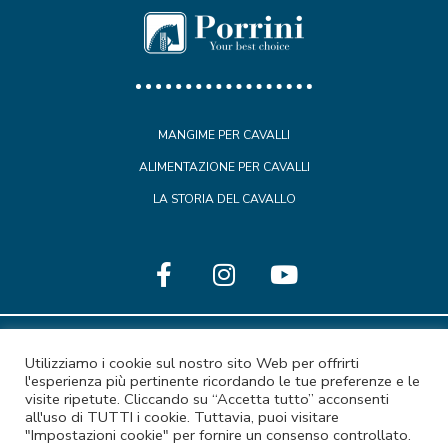
MANGIME PER CAVALLI
ALIMENTAZIONE PER CAVALLI
LA STORIA DEL CAVALLO
Porrini Franco S.p.A. | Via 2 Giugno, 34/36/38 – 21011 Casorate
Utilizziamo i cookie sul nostro sito Web per offrirti
Sempione (VARESE) | CCIAA di Varese nr REA 171300 | Cap.
l'esperienza più pertinente ricordando le tue preferenze e le
visite ripetute. Cliccando su “Accetta tutto” acconsenti
Soc. versato €. 182.000,00 | P.I. e C.F. 01289320127
all'uso di TUTTI i cookie. Tuttavia, puoi visitare
"Impostazioni cookie" per fornire un consenso controllato.
amministrazione@pec.porrinifrancospa.it
|
Privacy
|
Cookies
|