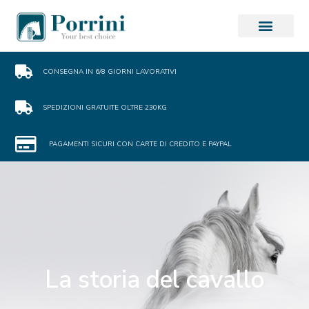
CONSEGNA IN 6/8 GIORNI LAVORATIVI
SPEDIZIONI GRATUITE OLTRE 230KG
PAGAMENTI SICURI CON CARTE DI CREDITO E PAYPAL
La storia del cavallo