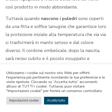
così prodotto in modo abbondante.
Tuttavia quando
nascono i puledri
sono coperti
da una fitta e soffice lanugine che garantisce loro
la protezione iniziale alla temperatura che via via
si trasformerà in manto setoso e dal colore
diverso. Il cordone ombelicale, dopo la nascita,
sarà reciso subito e il piccolo inzuppato e
disarticolato per alcuni momenti sembrerà privo
Utilizziamo i cookie sul nostro sito Web per offrirti
di forze. Avrà gli zoccoli piccoli e morbidi ma se
l'esperienza più pertinente ricordando le tue preferenze e le
visite ripetute. Cliccando su “Accetta tutto” acconsenti
occorre questi gli permetterebbero sotto
all'uso di TUTTI i cookie. Tuttavia, puoi visitare
attacco di correre via.
"Impostazioni cookie" per fornire un consenso controllato.
Impostazioni cookie
Accetta tutto
Sua madre inizierà a leccarlo per impregnarlo
del suo odore per riconoscerlo nel branco o nella