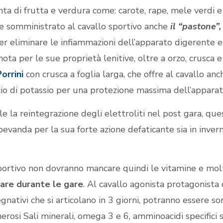
ta di frutta e verdura come: carote, rape, mele verdi e c
e somministrato al cavallo sportivo anche
il “pastone”,
er eliminare le infiammazioni dell’apparato digerente e 
ota per le sue proprietà lenitive, oltre a orzo, crusca e 
Porrini
con crusca a foglia larga, che offre al cavallo anch
lascio di potassio per una protezione massima dell’appara
ale la reintegrazione degli elettroliti nel post gara, q
evanda per la sua forte azione defaticante sia in invern
ortivo non dovranno mancare quindi le vitamine e molti 
are durante le gare
. Al cavallo agonista protagonista 
gnativi che si articolano in 3 giorni, potranno essere s
erosi Sali minerali, omega 3 e 6, amminoacidi specifici 