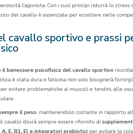
necessità l’agonista. Con i suoi principi ridurrà lo stre
isico del cavallo è essenziale per eccellere nelle compet
l cavallo sportivo e prassi p
sico
il benessere psicofisico del cavallo sportivo
ricordia
stica è stata dura e faticosa non solo bisognerà fornirgli
per evitare problematiche ai muscoli e tendini, alle os
colare.
sempre il peso
, mantenendolo costante in rapporto al
 cavallo dovrà sempre essere rifornito di
supplementi 
A, E, B1, E) e integratori prebiotici
per evitare le coli