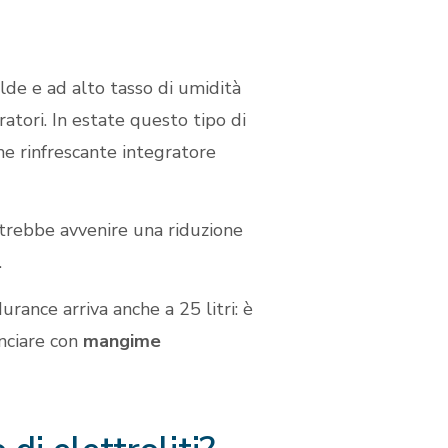
lde e ad alto tasso di umidità
atori. In estate questo tipo di
me rinfrescante integratore
rebbe avvenire una riduzione
.
rance arriva anche a 25 litri: è
anciare con
mangime