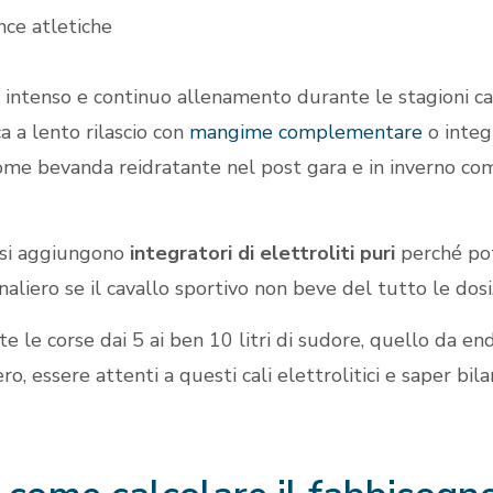
ce atletiche
d intenso e continuo allenamento durante le stagioni ca
a a lento rilascio con
mangime complementare
o integr
ome bevanda reidratante nel post gara e in inverno co
 si aggiungono
integratori di elettroliti puri
perché pot
naliero se il cavallo sportivo non beve del tutto le dosi
 le corse dai 5 ai ben 10 litri di sudore, quello da endu
ro, essere attenti a questi cali elettrolitici e saper bil