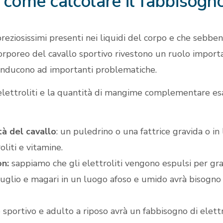
 come calcolare il fabbisogno 
 preziosissimi presenti nei liquidi del corpo e che sebbe
orporeo del cavallo sportivo rivestono un ruolo import
conducono ad importanti problematiche.
i elettroliti e la quantità di mangime complementare e
tà del cavallo
: un puledrino o una fattrice gravida o in
liti e vitamine.
on:
sappiamo che gli elettroliti vengono espulsi per gran
 luglio e magari in un luogo afoso e umido avrà bisogno d
 sportivo e adulto a riposo avrà un fabbisogno di elettro