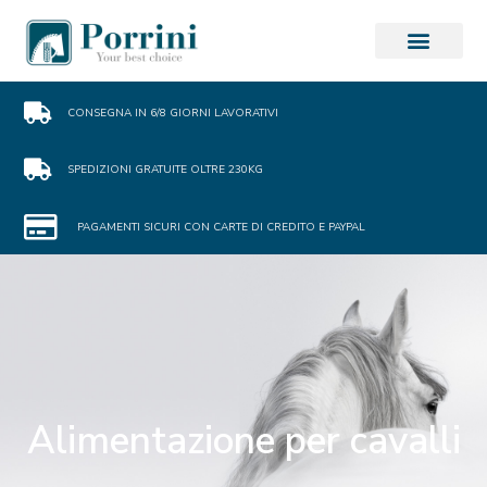
CONSEGNA IN 6/8 GIORNI LAVORATIVI
SPEDIZIONI GRATUITE OLTRE 230KG
PAGAMENTI SICURI CON CARTE DI CREDITO E PAYPAL
Alimentazione per cavalli